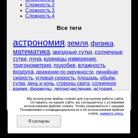
Сложность 2
Сложность 3
Сложность 4
Все теги
астрономия
земля
физика
,
,
,
математика
звездные сутки
солнечные
,
,
сутки
луна
единицы измерения
,
,
,
тригонометрия
подобие
влажность
,
,
воздуха
,
движение по окружности
,
линейная
скорость
,
угловая скорость
,
площадь
,
объём
,
сутки
,
день и ночь
,
стороны света
,
солнечное
время
,
формулы
,
летоисчисление
,
история
,
биология
,
анатомия человека
,
кровеносная
Мы используем файлы cookies для улучшения работы сайта.
система
Оставаясь на нашем сайте, вы соглашаетесь с условиями
использования файлов cookies. Чтобы ознакомиться с нашими
Положениями о конфиденциальности и об использовании файлов
cookie,
нажмите здесь
.
Я согласен