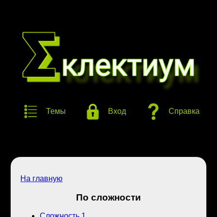
Темы
Вход
Справка
На главную
По сложности
Сложность 1