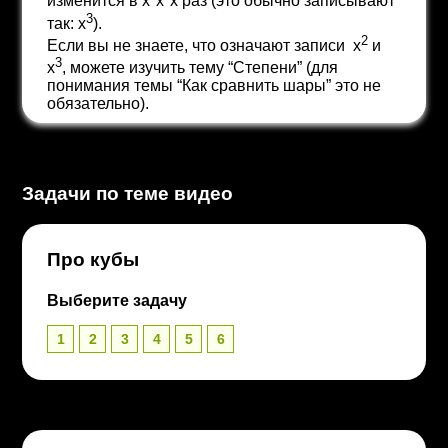
изменится в x*x*x раз (это обычно записывают
3
так: x
).
2
Если вы не знаете, что означают записи x
и
3
x
, можете изучить тему “Степени” (для
понимания темы “Как сравнить шары” это не
обязательно).
Задачи по теме видео
Про кубы
Выберите задачу
1
2
3
4
5
6